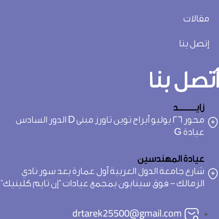
مقالات
إتصل بنا
أتصل بنا
زايـــــــــد
محور 26 يوليو أبراج توين تاورز مبنى D الدور السادس
عيادة G
عيادة المهندسين
شارع جامعة الدول العربية أول عمارة بعد سور نادي
الزمالك - فوق سينابون بمجمع عيادات "إن تايم كلينيك"
drtarek25500@gmail.com