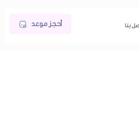
أحجز موعد
صل بنا