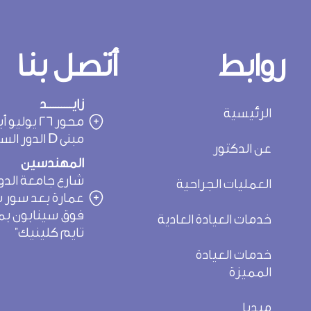
روابط
أتصل بنا
زايـــــــــد
الرئيسية
محور 26 يول
مبنى D الدور السادس عيادة G
عن الدكتور
المهندسين
شارع جامعة الدول
العمليات الجراحية
عمارة بعد سور نا
فوق سينابون بمج
خدمات العيادة العادية
تايم كلينيك"
خدمات العيادة
المميزة
ميديا