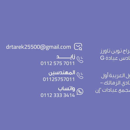
drtarek25500@gmail.com
يو أبراج توين تاورز
زايـــــــــد
7011 575 0112
المهندسين
 العربية أول
01125757011
دي الزمالك -
واتساب
مع عيادات "إن
3414 333 0112