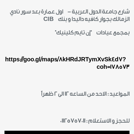
شارع جامعة الدول العربية – اول عمارة بعد سور نادي
الزمالك بجوار كافيه داليدا و بنك
CIB
بمجمع عيادات “إن تايم كلينيك”
https://goo.gl/maps/8kHRdJRTymXvSk4d7?
coh=178573
المواعيد : الاحد من الساعه 12 الى 2 ظهراً
للحجز و الاستعلام : 01125757011