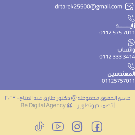
drtarek25500@gmail.com
يـــــــــد
7011 575 01
اتساب
3414 333 01
لمهندسين
0112575701
جميع الحقوق محفوظة @ دكتور طارق عبد الفتاح- 2023
| تصميم وتطوير @
Be Digital Agency