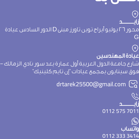
يـــــــــد
محور 26 يوليو أبراج توين تاورز مبنى D الدور السادس عيادة
يادة المهندسين
ارع جامعة الدول العربية أول عمارة بعد سور نادي الزمالك -
وق سينابون بمجمع عيادات "إن تايم كلينيك"
drtarek25500@gmail.com
يـــــــــد
7011 575 01
اتساب
3414 333 01