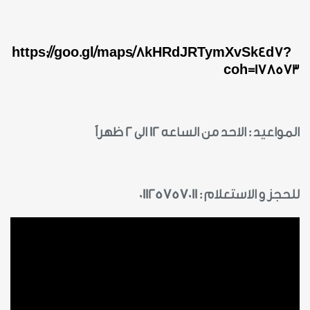
https://goo.gl/maps/8kHRdJRTymXvSk4d7?
coh=178573
المواعيد : الاحد من الساعه 12 الى 2 ظهراً
للحجز و الاستعلام : 01125757011