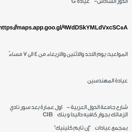
الدور السادس- عيادة
G
https://maps.app.goo.gl/9WdDSkYMLdVxcSC5A
المواعيد: يوم الاحد والاثنين والاربعاء من 4 الى 7 مساءً
عيادة المهندسين
شارع جامعة الدول العربية – اول عمارة بعد سور نادي
الزمالك بجوار كافيه داليدا و بنك
CIB
بمجمع عيادات “إن تايم كلينيك”