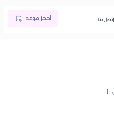
أحجز موعد
إتصل بنا
ن )