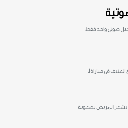
وتية
حبل صوتي واحد فقط،
لعنيف في مباراة)،
د يشعر المريض بصعوبة