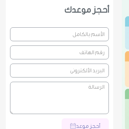
أحجز موعدك
أحجز موعد