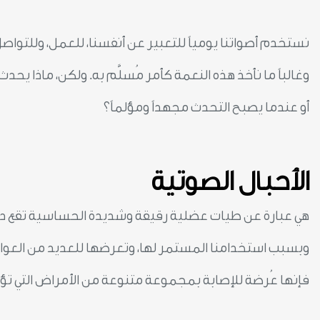
نستخدم أصواتنا يومياً للتعبير عن أنفسنا، للعمل، وللتواص
وغالباً ما نأخذ هذه النعمة كأمر مُسلَّم به. ولكن، ماذا يح
أو عندما يصبح التحدث مجهداً ومؤلماً؟
الأحبال الصوتية
هي عبارة عن طيات عضلية رقيقة وشديدة الحساسية تقع دا
وبسبب استخدامنا المستمر لها، وتعرضها للعديد من العوام
فإنها عُرضة للإصابة بمجموعة متنوعة من الأمراض التي ت