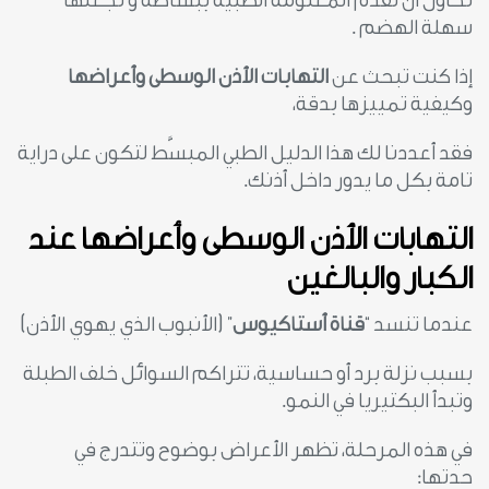
نحاول أن نقدم المعلومة الطبية ببساطة و نجعلها
سهلة الهضم .
إذا كنت تبحث عن
التهابات الأذن الوسطى وأعراضها
وكيفية تمييزها بدقة،
فقد أعددنا لك هذا الدليل الطبي المبسَّط لتكون على دراية
تامة بكل ما يدور داخل أذنك.
التهابات الأذن الوسطى وأعراضها عند
الكبار والبالغين
عندما تنسد “
قناة
أستاكيوس
” (الأنبوب الذي يهوي الأذن)
بسبب نزلة برد أو حساسية، تتراكم السوائل خلف الطبلة
وتبدأ البكتيريا في النمو.
في هذه المرحلة، تظهر الأعراض بوضوح وتتدرج في
حدتها: