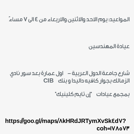
المواعيد: يوم الاحد والاثنين والاربعاء من 4 الى 7 مساءً
عيادة المهندسين
شارع جامعة الدول العربية – اول عمارة بعد سور نادي
الزمالك بجوار كافيه داليدا و بنك
CIB
بمجمع عيادات “إن تايم كلينيك”
https://goo.gl/maps/8kHRdJRTymXvSk4d7?
coh=178573