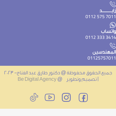
يـــــــــد
7011 575 01
اتساب
3414 333 01
لمهندسين
0112575701
جميع الحقوق محفوظة @ دكتور طارق عبد الفتاح- 2023
| تصميم وتطوير @
Be Digital Agency