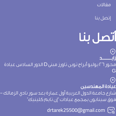
مقالات
إتصل بنا
تصل بنا
يـــــــــد
محور 26 يوليو أبراج توين تاورز مبنى D الدور السادس عيادة
يادة المهندسين
ارع جامعة الدول العربية أول عمارة بعد سور نادي الزمالك -
وق سينابون بمجمع عيادات "إن تايم كلينيك"
drtarek25500@gmail.com