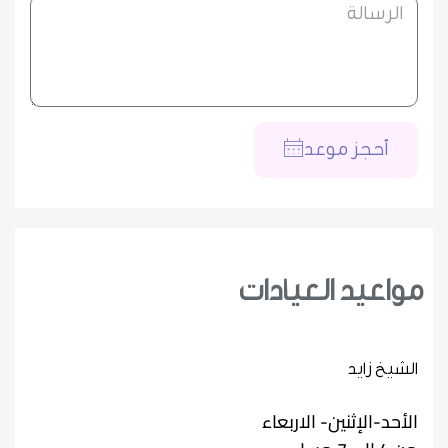
أحجز موعد
مواعيد العيادات
الشيخ زايد
الأحد-الإثنين- الاربعاء