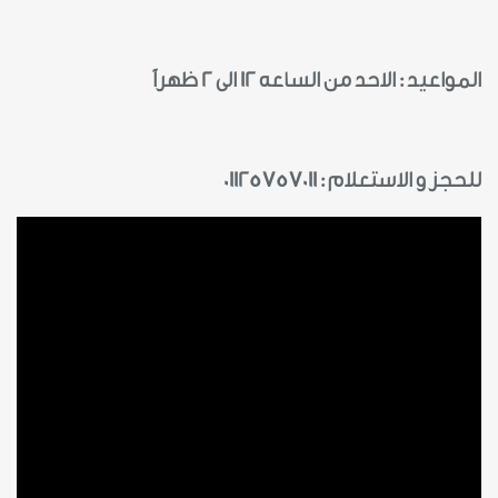
المواعيد : الاحد من الساعه 12 الى 2 ظهراً
للحجز و الاستعلام : 01125757011