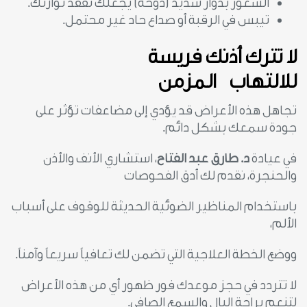
الشعور بدوار شديد (دوخة) يجعلك تفقد توازنك.
تيبس في الرقبة أو صداع حاد غير محتمل.
لا تترك أذنك فريسة
للالتهاب
المزمن
تجاهل هذه الأعراض قد يؤدي إلى مضاعفات تؤثر على
جودة سمعك بشكل دائم.
في عيادة
د.
طارق عبد الفتاح
، استشاري الأنف والأذن
والحنجرة، نقدم لك أدق الفحوصات
باستخدام المناظير الضوئية الحديثة للوقوف على أسباب
الألم،
ووضع الخطة العلاجية التي تضمن لك تعافياً سريعاً وآمناً.
لا تتردد في حجز موعدك فور ظهور أي من هذه الأعراض
لتنعم براحة البال والسمع الصافي.