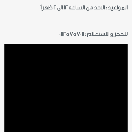
المواعيد : الاحد من الساعه 12 الى 2 ظهراً
للحجز و الاستعلام : 01125757011