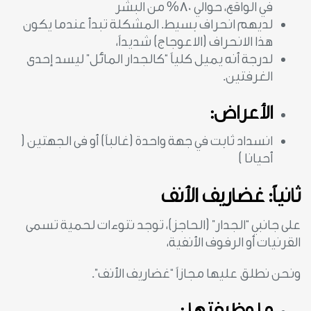
في الواقع، حوالي 80% من البشر
لديهم انحراف بسيط. المشكلة تبدأ عندما يكون
هذا الانحراف (الاعوجاج) شديداً،
لدرجة أنه يميل كلياً “كالجدار المائل” ليسد إحدى
الغرفتين.
الأعراض:
انسداد ثابت في جهة واحدة (غالباً) أو فى الجهتين (
أحيانا )
ثانياً: غضاريف الأنف
على جانبي “الجدار” (الحاجز)، توجد نتوءات لحمية تسمى
القرنيات أو الرفوف الأنفية،
ونحن نطلق عليها مجازاً “غضاريف الأنف”.
ما وظيفتها :