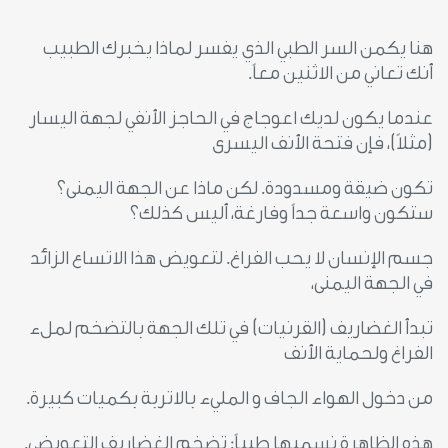
هنا يكمن السر الطبي الذي يفسر لماذا يخبرك الطبيب
أنك تعاني من الاثنين معاً.
عندما يكون لديك اعوجاج في الحاجز الأنفي لجهة اليسار
(مثلاً)، فإن فتحة الأنف اليسرى
تكون ضيقة ومسدودة. لكن ماذا عن الجهة اليمنى؟
ستكون واسعة جداً وفارغة، أليس كذلك؟
جسم الإنسان لا يحب الفراغ. لتعويض هذا الاتساع الزائد
في الجهة اليمنى،
تبدأ الغضاريف (القرنيات) في تلك الجهة بالتضخم لملء
الفراغ ولحماية الأنف
من دخول الهواء الجاف و المليء بالاتربة بكميات كبيرة.
هذه الظاهرة نسميها طبياً: تضخم الغضاريف التعويضي.