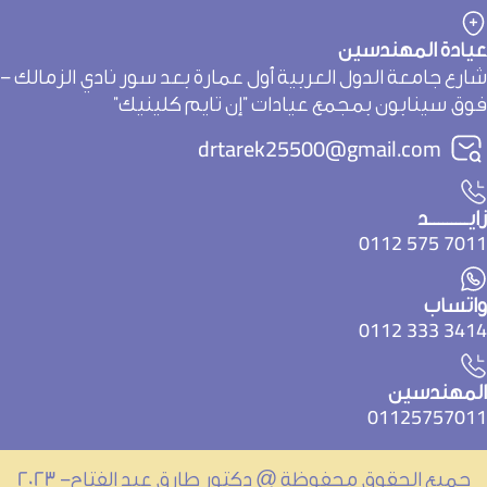
يادة المهندسين
ارع جامعة الدول العربية أول عمارة بعد سور نادي الزمالك -
وق سينابون بمجمع عيادات "إن تايم كلينيك"
drtarek25500@gmail.com
يـــــــــد
7011 575 01
اتساب
3414 333 01
لمهندسين
0112575701
جميع الحقوق محفوظة @ دكتور طارق عبد الفتاح- 2023