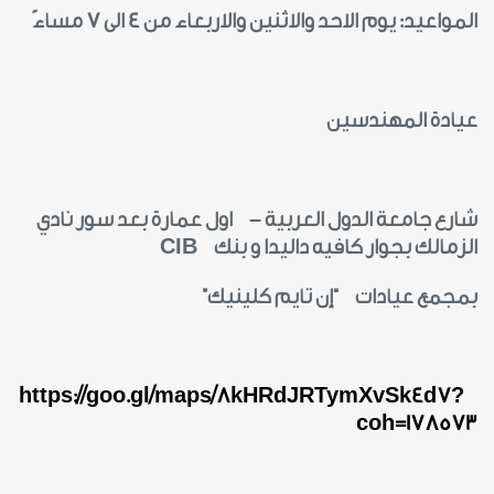
المواعيد: يوم الاحد والاثنين والاربعاء من 4 الى 7 مساءً
عيادة المهندسين
شارع جامعة الدول العربية – اول عمارة بعد سور نادي
الزمالك بجوار كافيه داليدا و بنك
CIB
بمجمع عيادات “إن تايم كلينيك”
https://goo.gl/maps/8kHRdJRTymXvSk4d7?
coh=178573