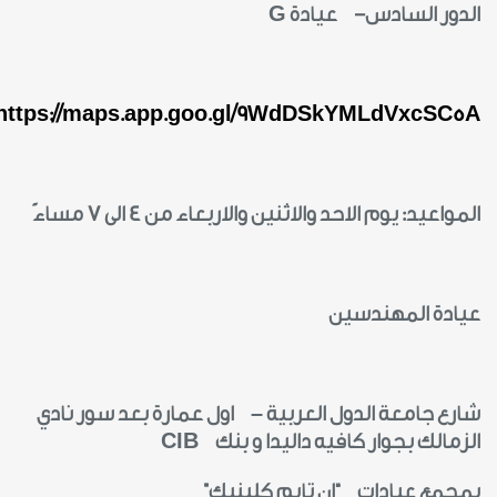
الدور السادس- عيادة
G
https://maps.app.goo.gl/9WdDSkYMLdVxcSC5A
المواعيد: يوم الاحد والاثنين والاربعاء من 4 الى 7 مساءً
عيادة المهندسين
شارع جامعة الدول العربية – اول عمارة بعد سور نادي
الزمالك بجوار كافيه داليدا و بنك
CIB
بمجمع عيادات “إن تايم كلينيك”