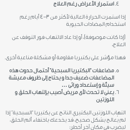
استمرار الأعراض رغم العلاج
إذا استمرت الحرارة العالية لأكثر من 3-4 أيام رغم
استخدام المضادات الحيوية
(إذا كانت موصوفة)، أو إذا عاد الالتهاب فور التوقف عن
العلاج،
فهذا مؤشر على بكتيريا مقاومة أو مشكلة مناعية أخرى.
مضاعفات “البكتيريا السبحية” أحتمال حدوث هذه
المضاعفات ضعيف جدا و يحتاج إلى ظروف معيشة
سيئة و إستعداد وراثى …
يعنى لا تحدث لأى مريض أصيب بإلتهاب الحلق و
اللوزتين
التهاب اللوزتين البكتيري الناتج عن بكتيريا “السبحية” إذا
لم يُعالج بشكل صحيح، قد يخدعك باختفاء ألم الحلق،
ليضرب في مكان آخر أخطر: