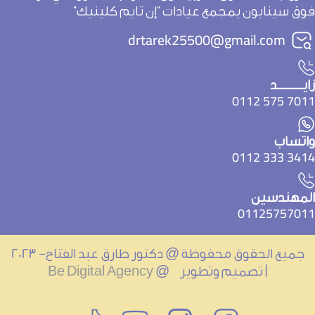
وق سينابون بمجمع عيادات "إن تايم كلينيك"
drtarek25500@gmail.com
يـــــــــد
7011 575 01
اتساب
3414 333 01
لمهندسين
0112575701
جميع الحقوق محفوظة @ دكتور طارق عبد الفتاح- 2023
| تصميم وتطوير @
Be Digital Agency