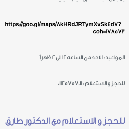
https://goo.gl/maps/8kHRdJRTymXvSk4d7?
coh=178573
المواعيد : الاحد من الساعه 12 الى 2 ظهراً
للحجز و الاستعلام : 01125757011
للحجز و الاستعلام مع الدكتور طارق