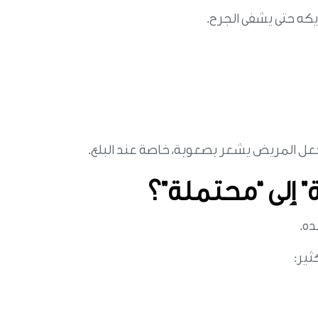
كه حتى يشفى الجرح.
عل المريض يشعر بصعوبة، خاصة عند البلع.
 إلى “محتملة”؟
ده.
ثير: