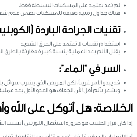
لم نعد نعتمد على المسكنات البسيطة فقط.
هناك جداول زمنية دقيقة للمسكنات تضمن عدم شعور
تقنيات الجراحة الباردة (الكوبلي
استخدام تقنيات لا تعتمد على الحرق الشديد
يقلل الألم بعد العملية بنسبة كبيرة مقارنة بالطرق ال
السر في “الماء”:
قد يبدو الأمر غريباً، لكن المريض الذي يشرب سوائل بارد
ويشعر بألم أقل! لأن الجفاف هو العدو الأول بعد عملية 
الخلاصة: هل أتوكل على الله وأ
إذا كان قرار الطبيب هو ضرورة استئصال اللوزتين (بسبب الش
أو الالتهابات المتكررة)، فإن “صعوبة” أسبوع النقاهة لا تقارن