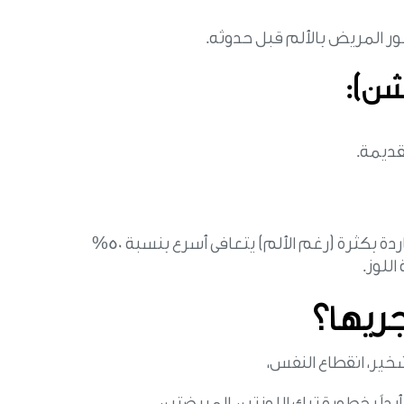
 المريض بالألم قبل حدوثه.
شن):
قديمة.
ة بكثرة (رغم الألم) يتعافى أسرع بنسبة 50%
اللوز.
جريها؟
خير، انقطاع النفس،
 أبداً بخطورة ترك اللوزتين المريضتين.