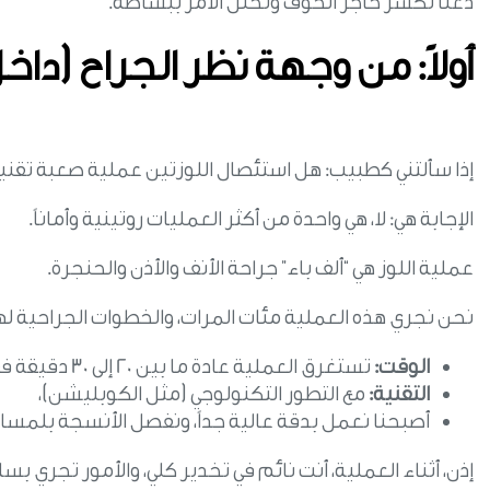
دعنا نكسر حاجز الخوف ونحلل الأمر ببساطة.
أولاً: من وجهة نظر الجراح (دا
إذا سألتني كطبيب: هل استئصال اللوزتين عملية صعبة تقنياً
الإجابة هي: لا، هي واحدة من أكثر العمليات روتينية وأماناً.
عملية اللوز هي “ألف باء” جراحة الأنف والأذن والحنجرة.
نحن نجري هذه العملية مئات المرات، والخطوات الجراحية 
الوقت:
تستغرق العملية عادة ما بين 20 إلى 30 دقيقة فقط.
التقنية:
مع التطور التكنولوجي (مثل الكوبليشن)،
أصبحنا نعمل بدقة عالية جداً، ونفصل الأنسجة بلمسات
إذن، أثناء العملية، أنت نائم في تخدير كلي، والأمور تجري ب