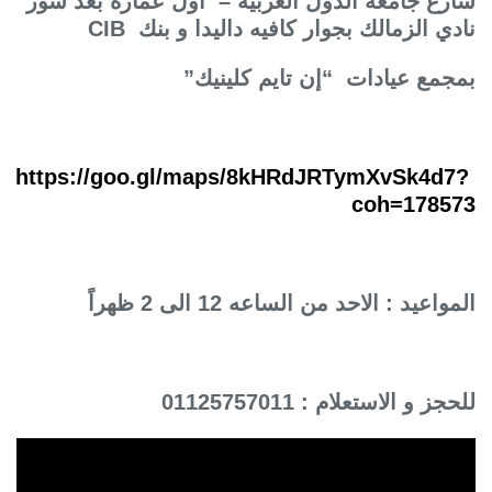
ارع جامعة الدول العربية – اول عمارة بعد سور
ادي الزمالك بجوار كافيه داليدا و بنك
CIB
مجمع عيادات “إن تايم كلينيك”
https://goo.gl/maps/8kHRdJRTymXvSk4d7?
coh=17857
مواعيد : الاحد من الساعه 12 الى 2 ظهراً
حجز و الاستعلام : 01125757011