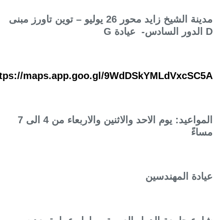
ينة الشيخ زايد محور 26 يوليو – توين تاورز مبنى
الدور السادس- عيادة
G
https://maps.app.goo.gl/9WdDSkYMLdVxcSC5
المواعيد: يوم الاحد والاثنين والاربعاء من 4 الى 7
ساءً
يادة المهندسين