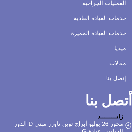
لعمليات الجراحية
دمات العيادة العادية
دمات العيادة المميزة
يديا
قالات
تصل بنا
صل بنا
زايـــــــــد
محور 26 يوليو أبراج توين تاورز مبنى D الدور
السادس عيادة G