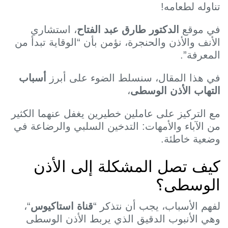
ناوله لطعامه!
ي موقع
الدكتور طارق عبد الفتاح
، استشاري
لأنف والأذن والحنجرة، نؤمن بأن “الوقاية تبدأ من
لمعرفة”.
ي هذا المقال، سنسلط الضوء على أبرز
أسباب
لتهاب الأذن الوسطى
،
ع التركيز على عاملين خطيرين يغفل عنهما الكثير
ن الآباء والأمهات: التدخين السلبي والرضاعة في
ضعية خاطئة.
يف تصل المشكلة إلى الأذن
لوسطى؟
فهم الأسباب، يجب أن نتذكر “
قناة استاكيوس
“،
هي الأنبوب الدقيق الذي يربط الأذن الوسطى